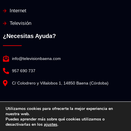
Internet
Televisión
¿Necesitas Ayuda?
info@televisionbaena.com
957 690 737
C/ Colodrero y Villalobos 1, 14850 Baena (Córdoba)
Utilizamos cookies para ofrecerte la mejor experiencia en
nuestra web.
Televisión Baena© Copyright 2025. Todos los derechos reservados.
Puedes aprender más sobre qué cookies utilizamos o
desactivarlas en los
ajustes
.
Diseño Web por Espacio Impulsa