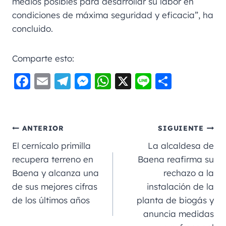
medios posibles para desarrollar su labor en
condiciones de máxima seguridad y eficacia”, ha
concluido.
Comparte esto:
F
E
Te
M
W
X
Li
C
a
m
le
e
h
n
o
c
ai
gr
ss
a
e
m
e
l
a
e
ts
p
ANTERIOR
SIGUIENTE
b
m
n
A
a
El cernícalo primilla
La alcaldesa de
o
g
p
rt
recupera terreno en
Baena reafirma su
Baena y alcanza una
rechazo a la
o
er
p
ir
de sus mejores cifras
instalación de la
k
de los últimos años
planta de biogás y
anuncia medidas