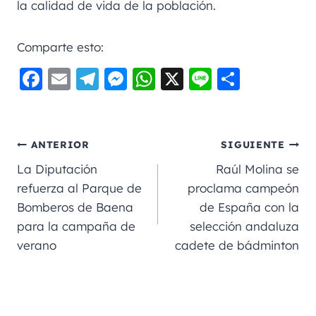
la calidad de vida de la población.
Comparte esto:
F
E
Te
M
W
X
Li
C
a
m
le
e
h
n
o
c
ai
gr
ss
a
e
m
e
l
a
e
ts
p
ANTERIOR
SIGUIENTE
b
m
n
A
a
La Diputación
Raúl Molina se
o
g
p
rt
refuerza al Parque de
proclama campeón
Bomberos de Baena
de España con la
o
er
p
ir
para la campaña de
selección andaluza
k
verano
cadete de bádminton