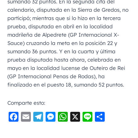
sumando 32 puntos. En la segunda cita del
calendario, disputada en la Sierra de Gredos, no
participó; mientras que si lo hizo en la tercera
prueba, disputada en abril en la localidad
madrileña de Alpedrete (GP Internacional X-
Sauce) cruzando la meta en la posición 22 y
sumando 36 puntos. Y en la cuarta y última
prueba disputada hasta ahora, celebrada en
mayo en la localidad lucense de Outeiro de Rei
(GP Internacional Penas de Rodas), ha
finalizado en el puesto 18, sumando 52 puntos.
Comparte esto:
F
E
Te
M
W
X
Li
C
a
m
le
e
h
n
o
c
ai
gr
ss
a
e
m