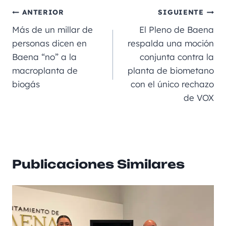
e
l
a
e
ts
p
ANTERIOR
SIGUIENTE
b
m
n
A
a
Más de un millar de
El Pleno de Baena
o
g
p
rt
personas dicen en
respalda una moción
Baena “no” a la
conjunta contra la
o
er
p
ir
macroplanta de
planta de biometano
k
biogás
con el único rechazo
de VOX
Publicaciones Similares