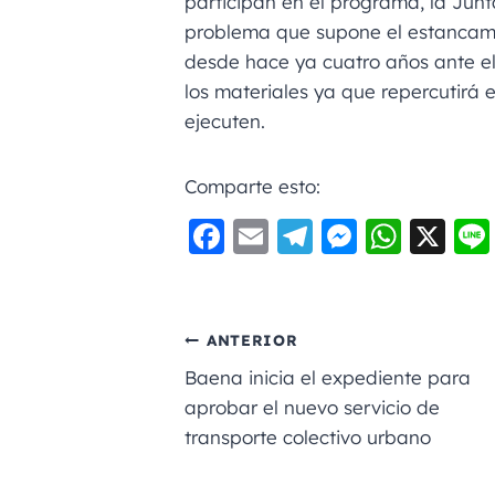
participan en el programa, la Jun
problema que supone el estancami
desde hace ya cuatro años ante el
los materiales ya que repercutirá 
ejecuten.
Comparte esto:
F
E
Te
M
W
X
a
m
le
e
h
c
ai
gr
ss
a
e
l
a
e
ts
ANTERIOR
b
m
n
A
Baena inicia el expediente para
o
g
p
aprobar el nuevo servicio de
transporte colectivo urbano
o
er
p
k