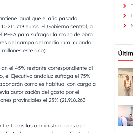
T
L
antiene igual que el año pasado,
N
0.211.719 euros. El Gobierno central, a
del PFEA para sufragar la mano de obra
res del campo del medio rural cuando
millones este año).
Últi
ian el 45% restante correspondiente al
o, el Ejecutivo andaluz sufraga el 75%
 abonarán como es habitual con cargo a
evia autorización del gasto por el
iones provinciales el 25% (21.918.263
ntre todas las administraciones que