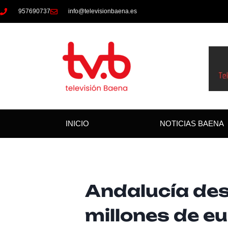
957690737
info@televisionbaena.es
INICIO
NOTICIAS BAENA
Andalucía des
millones de eu