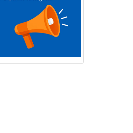
icas
incentivar la
olas para
contratación
tizar una
indefinida de
mia de
personas que
ad
han
completado
s Baena
prácticas del
o de 2026
programa
EPES
Por
Noticias Baena
7 de agosto de 2026