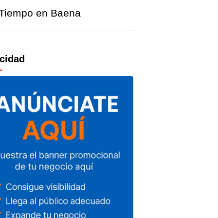
Tiempo en Baena
icidad
IF
La Junta
rda las
destina 5
as
millones a