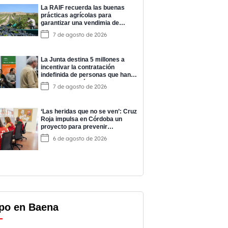
La RAIF recuerda las buenas
prácticas agrícolas para
garantizar una vendimia de
calidad
7 de agosto de 2026
La Junta destina 5 millones a
incentivar la contratación
indefinida de personas que han
completado prácticas del
7 de agosto de 2026
programa EPES
‘Las heridas que no se ven’: Cruz
Roja impulsa en Córdoba un
proyecto para prevenir
adicciones y cuidar la salud
6 de agosto de 2026
mental
po en Baena