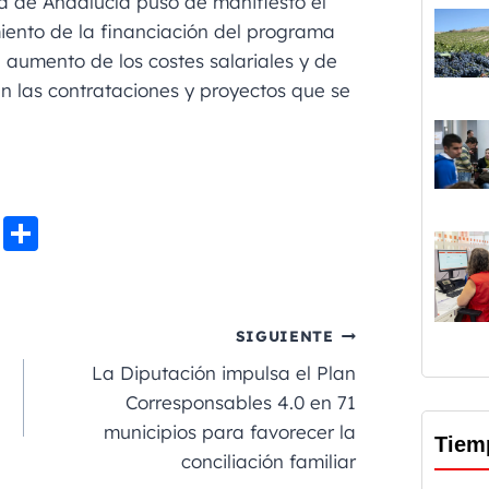
ta de Andalucía puso de manifiesto el
ento de la financiación del programa
 aumento de los costes salariales y de
en las contrataciones y proyectos que se
Li
C
n
o
e
m
p
SIGUIENTE
a
La Diputación impulsa el Plan
rt
Corresponsables 4.0 en 71
municipios para favorecer la
ir
Tiem
conciliación familiar