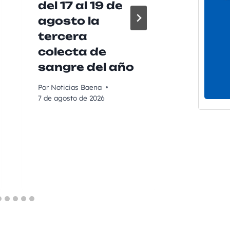
del 17 al 19 de
práct
agosto la
agríc
tercera
garan
colecta de
vendi
sangre del año
calid
Por
Noticias Baena
Por
Noticia
7 de agosto de 2026
7 de agost