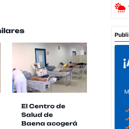
ilares
Publ
El Centro de
La RA
Salud de
recue
Baena acogerá
buen