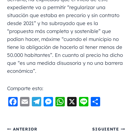
expediente va a permitir “regularizar una
situación que estaba en precario y sin contrato
desde 2021” y ha subrayado que es la
“propuesta más completa y sostenible” que
podían hacer, máxime “cuando el municipio no
tiene la obligación de hacerlo al tener menos de
50.000 habitantes”. En cuanto al precio ha dicho
que “es una medida disuasoria y no una barrera
económica”.
Comparte esto:
F
E
Te
M
W
X
Li
C
a
m
le
e
h
n
o
c
ai
gr
ss
a
e
m
e
l
a
e
ts
p
ANTERIOR
SIGUIENTE