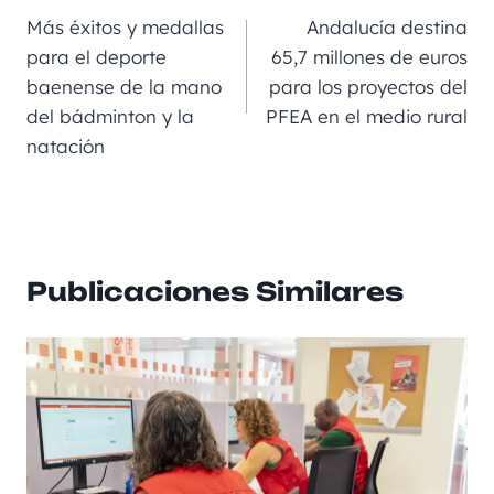
b
m
n
A
a
Más éxitos y medallas
Andalucía destina
o
g
p
rt
para el deporte
65,7 millones de euros
baenense de la mano
para los proyectos del
o
er
p
ir
del bádminton y la
PFEA en el medio rural
k
natación
Publicaciones Similares