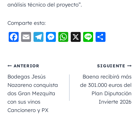
análisis técnico del proyecto”.
Comparte esto:
F
E
Te
M
W
X
Li
C
a
m
le
e
h
n
o
c
ai
gr
ss
a
e
m
e
l
a
e
ts
p
ANTERIOR
SIGUIENTE
b
m
n
A
a
Bodegas Jesús
Baena recibirá más
o
g
p
rt
Nazareno conquista
de 301.000 euros del
dos Gran Mezquita
Plan Diputación
o
er
p
ir
con sus vinos
Invierte 2026
k
Cancionero y PX