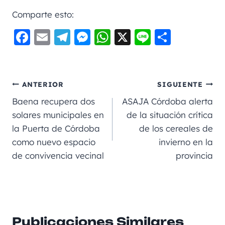
Comparte esto:
F
E
Te
M
W
X
Li
C
a
m
le
e
h
n
o
c
ai
gr
ss
a
e
m
e
l
a
e
ts
p
ANTERIOR
SIGUIENTE
b
m
n
A
a
Baena recupera dos
ASAJA Córdoba alerta
o
g
p
rt
solares municipales en
de la situación crítica
la Puerta de Córdoba
de los cereales de
o
er
p
ir
como nuevo espacio
invierno en la
k
de convivencia vecinal
provincia
Publicaciones Similares