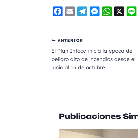
F
E
Te
M
W
X
a
m
le
e
h
c
ai
gr
ss
a
e
l
a
e
ts
ANTERIOR
b
m
n
A
El Plan Infoca inicia la época de
o
g
p
peligro alto de incendios desde el 
junio al 15 de octubre
o
er
p
k
Publicaciones Sim