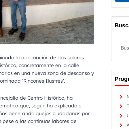
Busc
inado la adecuación de dos solares
istórico, concretamente en la calle
marlos en una nueva zona de descanso y
Prog
ominada ‘Rincones Ilustres’.
N
ncejalía de Centro Histórico, ha
lemática que, según ha explicado el
T
 años generando quejas ciudadanas por
U
s pese a las continuas labores de
A