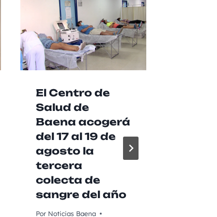
El Centro de
La RA
Salud de
recue
Baena acogerá
buen
del 17 al 19 de
práct
agosto la
agríc
tercera
garan
colecta de
vendi
sangre del año
calid
Por
Noticias Baena
Por
Noticia