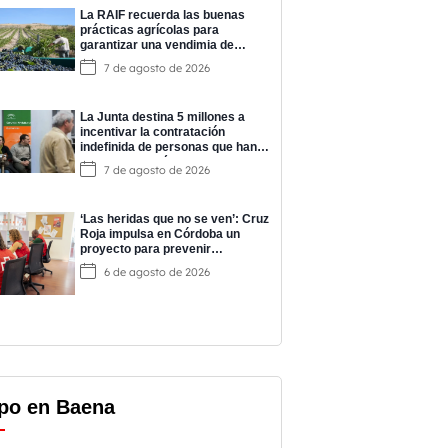
La RAIF recuerda las buenas
prácticas agrícolas para
garantizar una vendimia de
calidad
7 de agosto de 2026
La Junta destina 5 millones a
incentivar la contratación
indefinida de personas que han
completado prácticas del
7 de agosto de 2026
programa EPES
‘Las heridas que no se ven’: Cruz
Roja impulsa en Córdoba un
proyecto para prevenir
adicciones y cuidar la salud
6 de agosto de 2026
mental
po en Baena