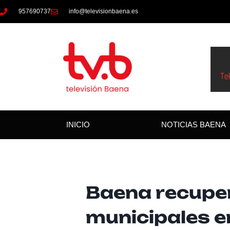
957690737
info@televisionbaena.es
INICIO
NOTICIAS BAENA
Baena recuper
municipales e