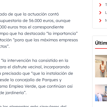
T
L
mado de que la actuación contó
esupuestaria de 56.000 euros, aunque
N
000 euros tras el correspondiente
tiempo que ha destacado “la importancia”
atación “para que las máximas empresas
Últi
tos”.
“la intervención ha consistido en la
ra el disfrute vecinal, incorporando
 precisado que “que la instalación de
esde la concejalía de Parques y
rama Emplea Verde, que continúan así
e jardinería”.
e los elementos más singulares del