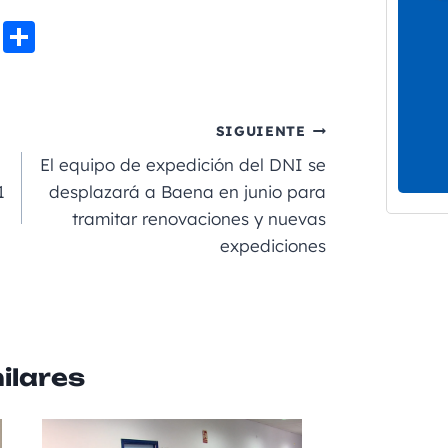
Li
C
n
o
e
m
p
SIGUIENTE
a
El equipo de expedición del DNI se
rt
1
desplazará a Baena en junio para
tramitar renovaciones y nuevas
ir
expediciones
ilares