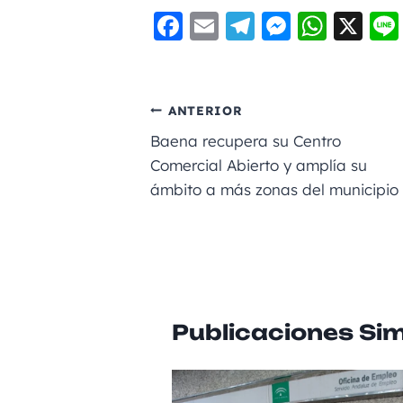
F
E
Te
M
W
X
a
m
le
e
h
c
ai
gr
ss
a
e
l
a
e
ts
ANTERIOR
b
m
n
A
Baena recupera su Centro
o
g
p
Comercial Abierto y amplía su
ámbito a más zonas del municipio
o
er
p
k
Publicaciones Sim