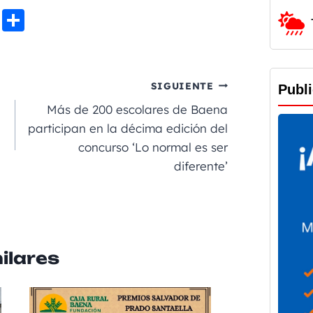
Li
C
n
o
e
m
p
SIGUIENTE
Publ
a
Más de 200 escolares de Baena
rt
participan en la décima edición del
concurso ‘Lo normal es ser
ir
diferente’
ilares