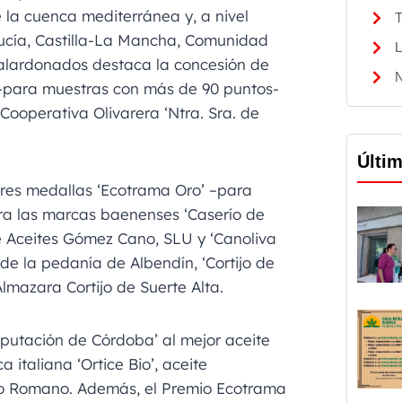
 la cuenca mediterránea y, a nivel
T
ucía, Castilla-La Mancha, Comunidad
L
galardonados destaca la concesión de
N
-para muestras con más de 90 puntos-
 Cooperativa Olivarera ‘Ntra. Sra. de
Últi
tres medallas ‘Ecotrama Oro’ –para
ra las marcas baenenses ‘Caserío de
e Aceites Gómez Cano, SLU y ‘Canoliva
de la pedanía de Albendín, ‘Cortijo de
lmazara Cortijo de Suerte Alta.
Diputación de Córdoba’ al mejor aceite
 italiana ‘Ortice Bio’, aceite
io Romano. Además, el Premio Ecotrama