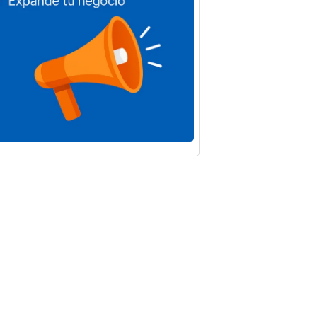
oba
Diputación y
za el
UCO refuerzan
 nivel de
la vigilancia
mpleo
frente al virus
 que
del Nilo con un
en
plan ampliado
tros
en la provincia
s Baena
Por
Noticias Baena
o de 2026
5 de agosto de 2026