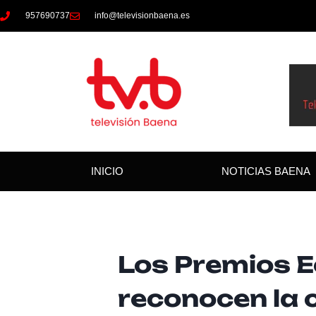
957690737
info@televisionbaena.es
INICIO
NOTICIAS BAENA
Los Premios 
reconocen la c