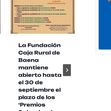
La Fundación
Córd
Caja Rural de
alcan
Baena
menor
mantiene
dese
abierto hasta
desde
el 30 de
exist
septiembre el
regis
plazo de los
Por
Noticia
‘Premios
5 de agost