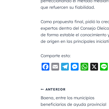
perfeccionando el método median
que refuercen su fiabilidad.
Como propuesta final, pidió la cr
expertos dentro del Consejo Oleíco
de forma estable el conocimiento 
de origen en las principales inicia
Comparte esto:
F
E
Te
M
W
X
a
m
le
e
h
c
ai
gr
ss
a
e
l
a
e
ts
ANTERIOR
b
m
n
A
Baena, entre los municipios
o
g
p
beneficiarios de ayuda provincial