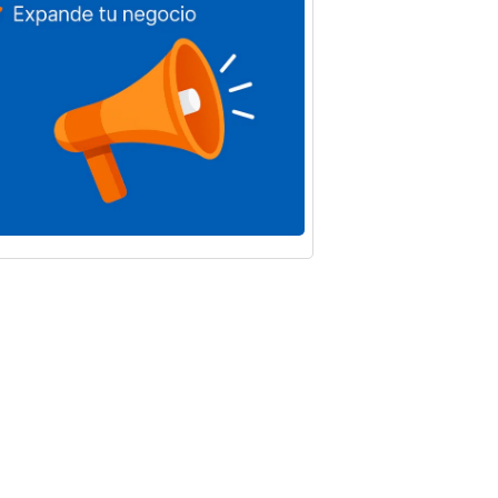
andas y
Baena registra