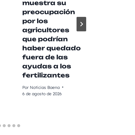
muestra su
agrup
preocupación
music
por los
Baen
agricultores
recib
que podrían
de 2
haber quedado
euros
fuera de las
Diput
ayudas a los
para 
fertilizantes
su ac
Por
Noticias Baena
Por
Noticia
6 de agosto de 2026
6 de agost