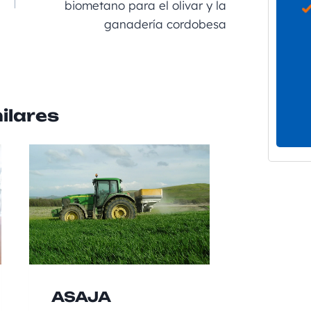
biometano para el olivar y la
ir
ganadería cordobesa
ilares
ASAJA
Las b