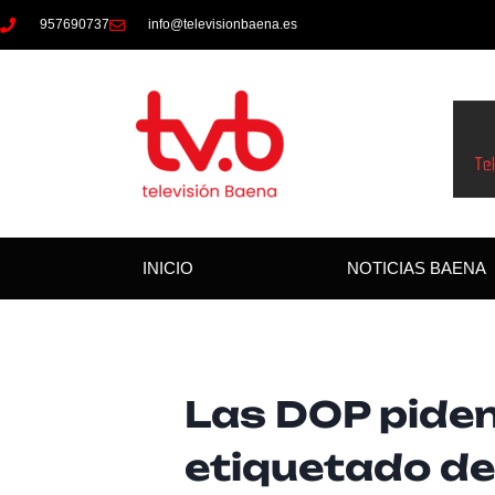
957690737
info@televisionbaena.es
INICIO
NOTICIAS BAENA
Las DOP piden
etiquetado de