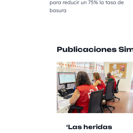
para reducir un 75% la tasa de
o
er
p
basura
k
Publicaciones Sim
‘Las heridas