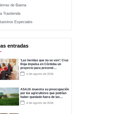
ierras de Baena
a Trastienda
uestros Especiales
mas entradas
‘Las heridas que no se ven’: Cruz
Roja impulsa en Córdoba un
proyecto para prevenir
adicciones y cuidar la salud
6 de agosto de 2026
mental
ASAJA muestra su preocupación
por los agricultores que podrían
haber quedado fuera de las
ayudas a los fertilizantes
6 de agosto de 2026