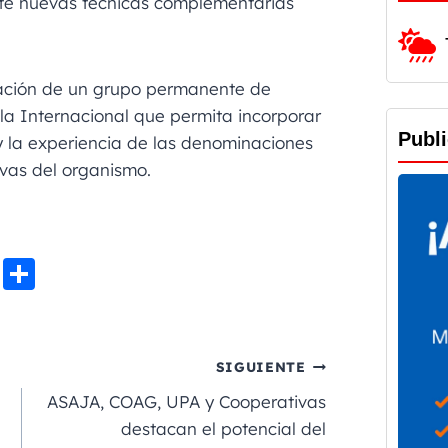
te nuevas técnicas complementarias
eación de un grupo permanente de
la Internacional que permita incorporar
Publ
y la experiencia de las denominaciones
tivas del organismo.
Li
C
n
o
e
m
p
SIGUIENTE
a
ASAJA, COAG, UPA y Cooperativas
rt
destacan el potencial del