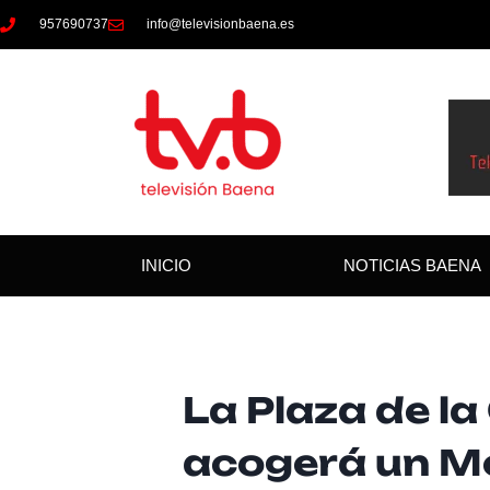
957690737
info@televisionbaena.es
INICIO
NOTICIAS BAENA
La Plaza de la
acogerá un M