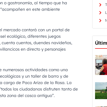
ón o gastronomía, al tiempo que ha
T
os “acompañen en este ambiente
L
N
el mercado contará con un portal de
usel ecológico, diferentes juegos
l, cuenta cuentos, duendes navideños,
Últi
villancicos en directo y personajes
de numerosas actividades como una
ológicas y un taller de barro y de
 a cargo de Paco Ariza de la Rosa. La
todos los ciudadanos disfruten tanto de
ta zona del casco antiguo”.