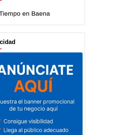
Tiempo en Baena
icidad
andas y
Baena registra
aciones
un total de 13
ales de
parados más
a
en el mes de
irán más
julio de 2026
8.000
Por
Noticias Baena
 de la
5 de agosto de 2026
ación
impulsar