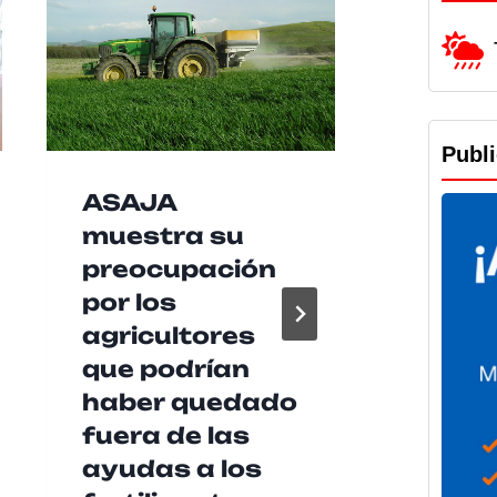
Publ
ASAJA
Las b
muestra su
agrup
preocupación
music
por los
Baen
agricultores
recib
que podrían
de 2
haber quedado
euros
fuera de las
Diput
ayudas a los
para 