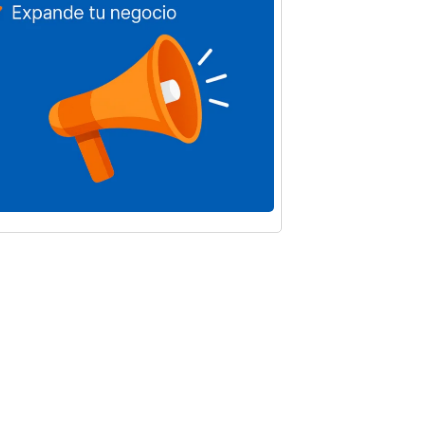
tividad
s Baena
o de 2026