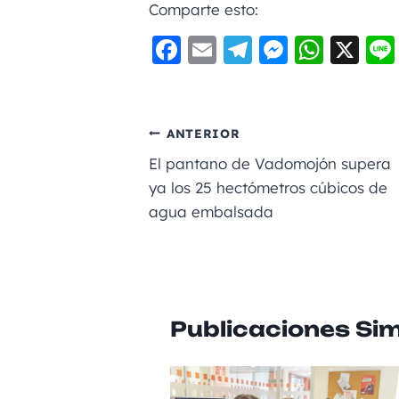
Comparte esto:
F
E
Te
M
W
X
a
m
le
e
h
c
ai
gr
ss
a
e
l
a
e
ts
ANTERIOR
b
m
n
A
El pantano de Vadomojón supera
o
g
p
ya los 25 hectómetros cúbicos de
agua embalsada
o
er
p
k
Publicaciones Sim