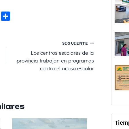
Li
C
n
o
e
m
p
SIGUIENTE
a
Los centros escolares de la
rt
provincia trabajan en programas
contra el acoso escolar
ir
ilares
Tiem