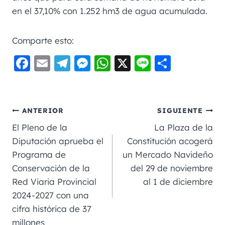
en el 37,10% con 1.252 hm3 de agua acumulada.
Comparte esto:
F
E
Te
M
W
X
Li
C
a
m
le
e
h
n
o
c
ai
gr
ss
a
e
m
e
l
a
e
ts
p
ANTERIOR
SIGUIENTE
b
m
n
A
a
El Pleno de la
La Plaza de la
o
g
p
rt
Diputación aprueba el
Constitución acogerá
Programa de
un Mercado Navideño
o
er
p
ir
Conservación de la
del 29 de noviembre
k
Red Viaria Provincial
al 1 de diciembre
2024-2027 con una
cifra histórica de 37
millones