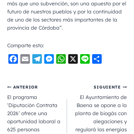
más que una subvención, son una apuesta por el
futuro de nuestros pueblos y por la continuidad
de uno de los sectores más importantes de la
provincia de Córdoba”.
Comparte esto:
F
E
Te
M
W
X
Li
C
a
m
le
e
h
n
o
c
ai
gr
ss
a
e
m
e
l
a
e
ts
p
ANTERIOR
SIGUIENTE
b
m
n
A
a
El programa
El Ayuntamiento de
o
g
p
rt
‘Diputación Contrata
Baena se opone a la
2026’ ofrece una
planta de biogás con
o
er
p
ir
oportunidad laboral a
alegaciones y
k
625 personas
regulará las energías