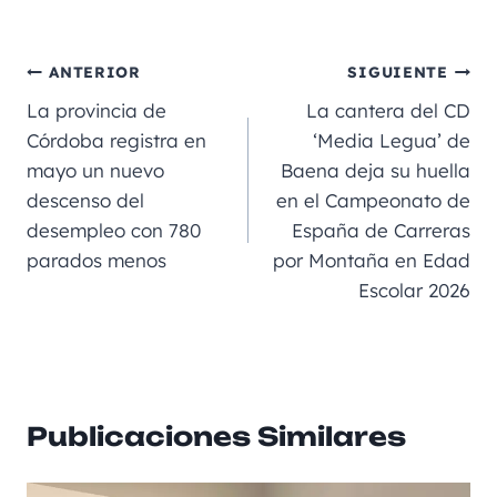
a
m
le
e
h
n
o
c
ai
gr
ss
a
e
m
e
l
a
e
ts
p
ANTERIOR
SIGUIENTE
b
m
n
A
a
La provincia de
La cantera del CD
o
g
p
rt
Córdoba registra en
‘Media Legua’ de
mayo un nuevo
Baena deja su huella
o
er
p
ir
descenso del
en el Campeonato de
k
desempleo con 780
España de Carreras
parados menos
por Montaña en Edad
Escolar 2026
Publicaciones Similares