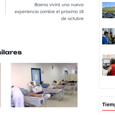
a
Baena vivirá una nueva
rt
experiencia zombie el próximo 18
de octubre
ir
ilares
Tiem