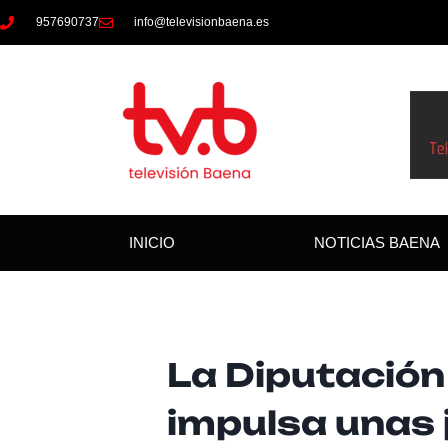
957690737
info@televisionbaena.es
INICIO
NOTICIAS BAENA
La Diputació
impulsa unas 