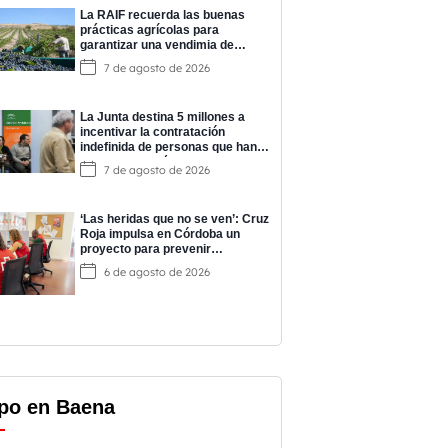
La RAIF recuerda las buenas
prácticas agrícolas para
garantizar una vendimia de
calidad
7 de agosto de 2026
La Junta destina 5 millones a
incentivar la contratación
indefinida de personas que han
completado prácticas del
7 de agosto de 2026
programa EPES
‘Las heridas que no se ven’: Cruz
Roja impulsa en Córdoba un
proyecto para prevenir
adicciones y cuidar la salud
6 de agosto de 2026
mental
po en Baena