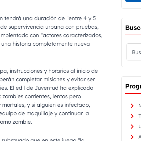
n tendrá una duración de “entre 4 y 5
 de supervivencia urbana con pruebas,
Busc
ambientado con “actores caracterizados,
y una historia completamente nueva
a, instrucciones y horarios al inicio de
berán completar misiones y evitar ser
Prog
es. El edil de Juventud ha explicado
 zombies corrientes, lentos pero
mortales, y si alguien es infectado,
N
equipo de maquillaje y continuar la
T
como zombie.
U
A
a subrayado que en este juego “la