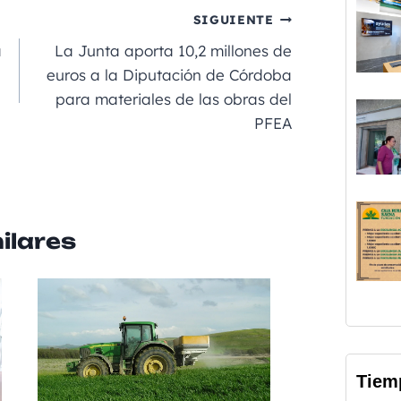
p
SIGUIENTE
a
a
La Junta aporta 10,2 millones de
rt
euros a la Diputación de Córdoba
para materiales de las obras del
ir
PFEA
ilares
Tiem