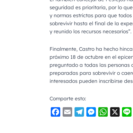
seguridad es prioritaria, por lo qu
y normas estrictas para que todos d
sobrevivir hasta el final de la ex
y reunido los recursos necesarios”.
Finalmente, Castro ha hecho hinca
próximo 18 de octubre en el epicen
preguntado a todas las personas q
preparadas para sobrevivir o caer
interesados pueden inscribirse des
Comparte esto:
F
E
Te
M
W
X
a
m
le
e
h
c
ai
gr
ss
a