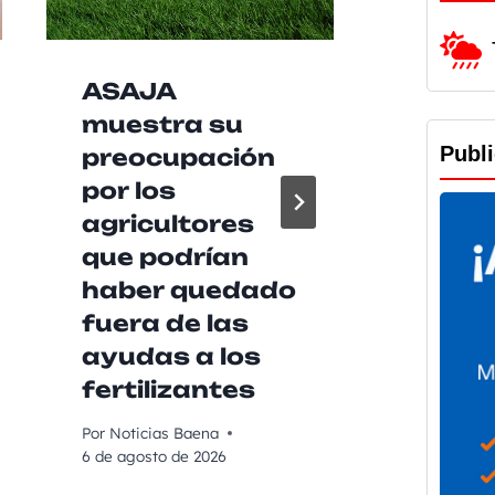
ASAJA
Las b
muestra su
agrup
Publ
preocupación
music
por los
Baen
agricultores
recib
que podrían
de 2
haber quedado
euros
fuera de las
Diput
ayudas a los
para 
fertilizantes
su ac
Por
Noticias Baena
Por
Noticia
6 de agosto de 2026
6 de agost