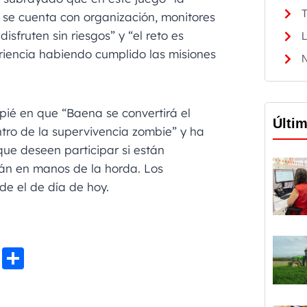
T
e se cuenta con organización, monitores
isfruten sin riesgos” y “el reto es
L
periencia habiendo cumplido las misiones
N
pié en que “Baena se convertirá el
Últi
tro de la supervivencia zombie” y ha
ue deseen participar si están
án en manos de la horda. Los
de el de día de hoy.
Li
C
n
o
e
m