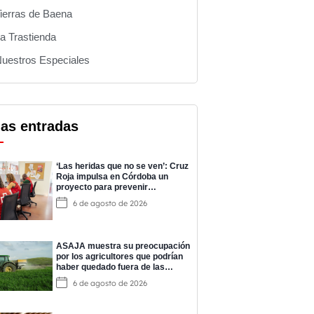
ierras de Baena
a Trastienda
uestros Especiales
mas entradas
‘Las heridas que no se ven’: Cruz
Roja impulsa en Córdoba un
proyecto para prevenir
adicciones y cuidar la salud
6 de agosto de 2026
mental
ASAJA muestra su preocupación
por los agricultores que podrían
haber quedado fuera de las
ayudas a los fertilizantes
6 de agosto de 2026