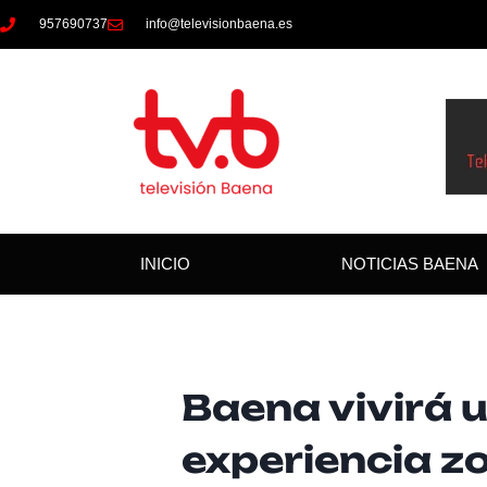
957690737
info@televisionbaena.es
INICIO
NOTICIAS BAENA
Baena vivirá 
experiencia z