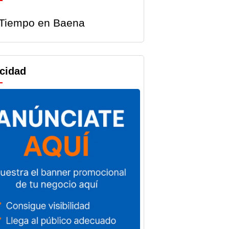
Tiempo en Baena
andas y
Baena registra
aciones
un total de 13
icidad
ales de
parados más
a
en el mes de
irán más
julio de 2026
8.000
Por
Noticias Baena
 de la
5 de agosto de 2026
ación
impulsar
tividad
s Baena
o de 2026