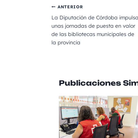
e
l
a
e
ts
ANTERIOR
b
m
n
A
La Diputación de Córdoba impuls
o
g
p
unas jornadas de puesta en valor
de las bibliotecas municipales de
o
er
p
la provincia
k
Publicaciones Sim