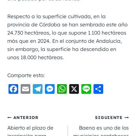
Respecto a la superficie cultivada, en la
provincia de Córdoba se han sembrado este año
24.730 hectáreas, lo que supone 1.100 hectáreas
más que en 2024. En el conjunto de Andalucía,
sin embargo, la superficie ha descendido en
unas 18.000 hectáreas.
Comparte esto:
F
E
Te
M
W
X
Li
C
a
m
le
e
h
n
o
c
ai
gr
ss
a
e
m
e
l
a
e
ts
p
ANTERIOR
SIGUIENTE
b
m
n
A
a
Abierto el plazo de
Baena es uno de los
inscripción para
municipios cordobeses