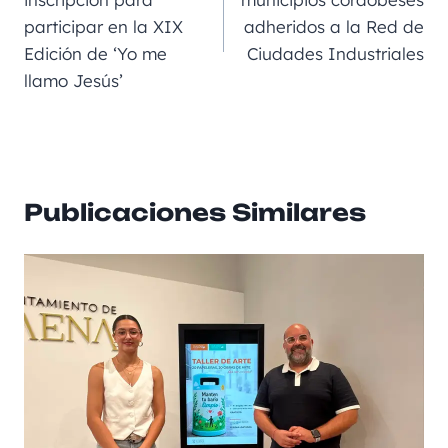
o
g
p
rt
participar en la XIX
adheridos a la Red de
o
er
p
ir
Edición de ‘Yo me
Ciudades Industriales
k
llamo Jesús’
Publicaciones Similares