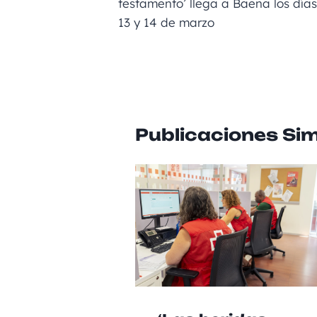
o
g
p
testamento’ llega a Baena los días
13 y 14 de marzo
o
er
p
k
Publicaciones Sim