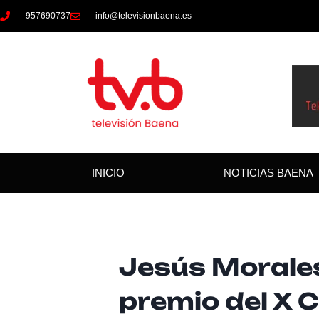
957690737
info@televisionbaena.es
INICIO
NOTICIAS BAENA
Jesús Morales
premio del X 