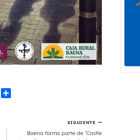
Li
C
n
o
e
m
p
SIGUIENTE
a
Baena forma parte de ‘Castle