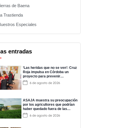
ierras de Baena
a Trastienda
uestros Especiales
mas entradas
‘Las heridas que no se ven’: Cruz
Roja impulsa en Córdoba un
proyecto para prevenir
adicciones y cuidar la salud
6 de agosto de 2026
mental
ASAJA muestra su preocupación
por los agricultores que podrían
haber quedado fuera de las
ayudas a los fertilizantes
6 de agosto de 2026