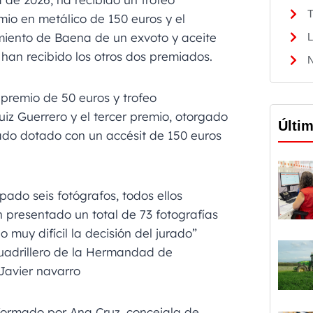
T
mio en metálico de 150 euros y el
miento de Baena de un exvoto y aceite
L
 han recibido los otros dos premiados.
N
premio de 50 euros y trofeo
iz Guerrero y el tercer premio, otorgado
Últi
tado dotado con un accésit de 150 euros
pado seis fotógrafos, todos ellos
 presentado un total de 73 fotografías
 muy difícil la decisión del jurado”
uadrillero de la Hermandad de
Javier navarro
formado por Ana Cruz, concejala de