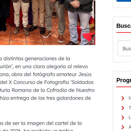
Busc
 distintas generaciones de la
ión’, en una clara alegoría al relevo
ana, obra del fotógrafo amateur Jesús
Prog
 del X Concurso de Fotografía ‘Soldados
nturia Romana de la Cofradía de Nuestro
izo entrega de los tres galardones de
N
T
U
 de ser la imagen del cartel de la
A
e 2026, ha recibido un trofeo