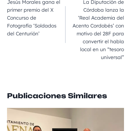
b
m
n
A
a
Jesús Morales gana el
La Diputación de
o
g
p
rt
primer premio del X
Córdoba lanza la
Concurso de
‘Real Academia del
o
er
p
ir
Fotografía ‘Soldados
Acento Cordobés’ con
k
del Centurión’
motivo del 28F para
convertir el habla
local en un “tesoro
universal”
Publicaciones Similares