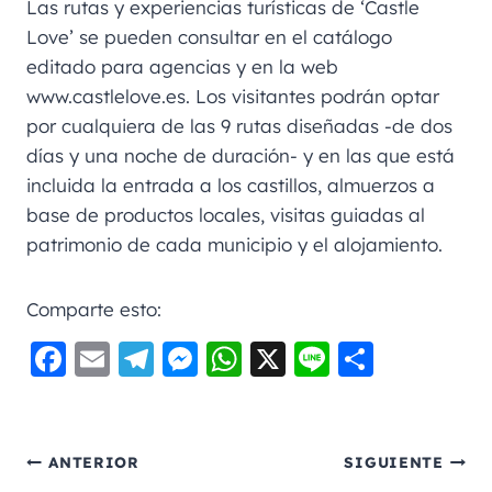
Las rutas y experiencias turísticas de ‘Castle
Love’ se pueden consultar en el catálogo
editado para agencias y en la web
www.castlelove.es. Los visitantes podrán optar
por cualquiera de las 9 rutas diseñadas -de dos
días y una noche de duración- y en las que está
incluida la entrada a los castillos, almuerzos a
base de productos locales, visitas guiadas al
patrimonio de cada municipio y el alojamiento.
Comparte esto:
F
E
Te
M
W
X
Li
C
a
m
le
e
h
n
o
c
ai
gr
ss
a
e
m
e
l
a
e
ts
p
ANTERIOR
SIGUIENTE