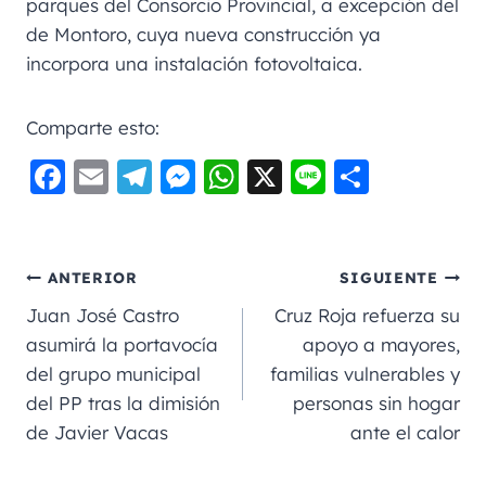
parques del Consorcio Provincial, a excepción del
de Montoro, cuya nueva construcción ya
incorpora una instalación fotovoltaica.
Comparte esto:
F
E
Te
M
W
X
Li
C
a
m
le
e
h
n
o
c
ai
gr
ss
a
e
m
e
l
a
e
ts
p
ANTERIOR
SIGUIENTE
b
m
n
A
a
Juan José Castro
Cruz Roja refuerza su
o
g
p
rt
asumirá la portavocía
apoyo a mayores,
del grupo municipal
familias vulnerables y
o
er
p
ir
del PP tras la dimisión
personas sin hogar
k
de Javier Vacas
ante el calor