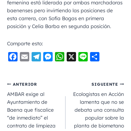
femenina está liderada por ambas marchadoras
baenenses pero invirtiendo las posiciones de
esta carrera, con Sofía Bogas en primera
posición y Celia Barba en segunda posición.
Comparte esto:
F
E
Te
M
W
X
Li
C
a
m
le
e
h
n
o
c
ai
gr
ss
a
e
m
e
l
a
e
ts
p
ANTERIOR
SIGUIENTE
b
m
n
A
a
AMBAR exige al
Ecologistas en Acción
o
g
p
rt
Ayuntamiento de
lamenta que no se
Baena que fiscalice
debata una consulta
o
er
p
ir
“de inmediato” el
popular sobre la
k
contrato de limpieza
planta de biometano