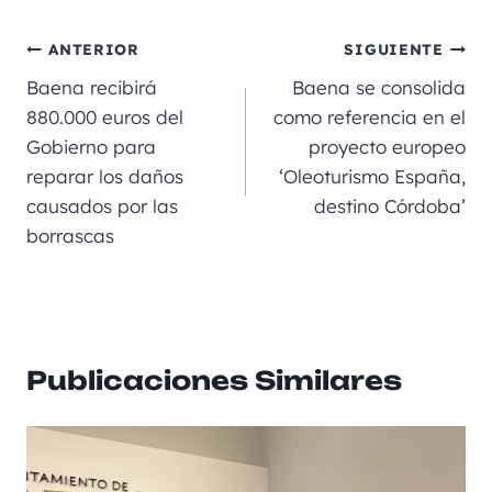
c
ai
gr
ss
a
e
m
e
l
a
e
ts
p
ANTERIOR
SIGUIENTE
b
m
n
A
a
Baena recibirá
Baena se consolida
o
g
p
rt
880.000 euros del
como referencia en el
Gobierno para
proyecto europeo
o
er
p
ir
reparar los daños
‘Oleoturismo España,
k
causados por las
destino Córdoba’
borrascas
Publicaciones Similares