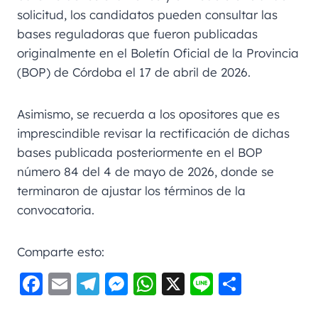
solicitud, los candidatos pueden consultar las
bases reguladoras que fueron publicadas
originalmente en el Boletín Oficial de la Provincia
(BOP) de Córdoba el 17 de abril de 2026.
Asimismo, se recuerda a los opositores que es
imprescindible revisar la rectificación de dichas
bases publicada posteriormente en el BOP
número 84 del 4 de mayo de 2026, donde se
terminaron de ajustar los términos de la
convocatoria.
Comparte esto:
F
E
Te
M
W
X
Li
C
a
m
le
e
h
n
o