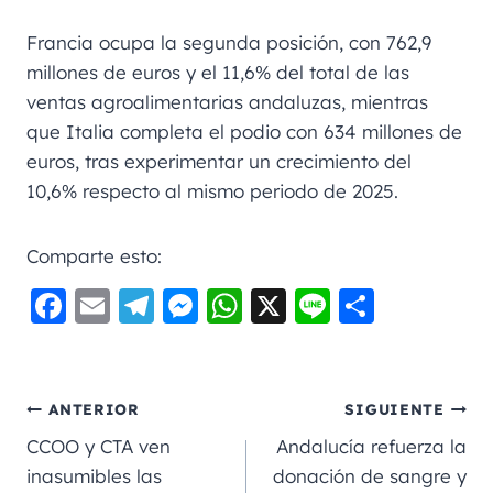
Francia ocupa la segunda posición, con 762,9
millones de euros y el 11,6% del total de las
ventas agroalimentarias andaluzas, mientras
que Italia completa el podio con 634 millones de
euros, tras experimentar un crecimiento del
10,6% respecto al mismo periodo de 2025.
Comparte esto:
F
E
Te
M
W
X
Li
C
a
m
le
e
h
n
o
c
ai
gr
ss
a
e
m
e
l
a
e
ts
p
ANTERIOR
SIGUIENTE
b
m
n
A
a
CCOO y CTA ven
Andalucía refuerza la
o
g
p
rt
inasumibles las
donación de sangre y