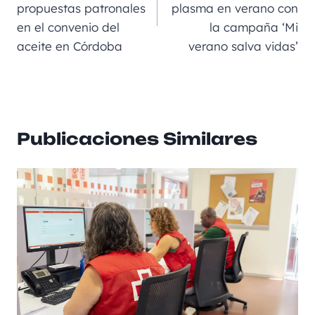
propuestas patronales
plasma en verano con
o
er
p
ir
en el convenio del
la campaña ‘Mi
k
aceite en Córdoba
verano salva vidas’
Publicaciones Similares