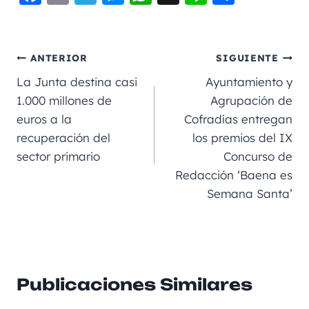
a
m
le
e
h
n
o
c
ai
gr
ss
a
e
m
e
l
a
e
ts
p
ANTERIOR
SIGUIENTE
b
m
n
A
a
La Junta destina casi
Ayuntamiento y
o
g
p
rt
1.000 millones de
Agrupación de
euros a la
Cofradías entregan
o
er
p
ir
recuperación del
los premios del IX
k
sector primario
Concurso de
Redacción ‘Baena es
Semana Santa’
Publicaciones Similares