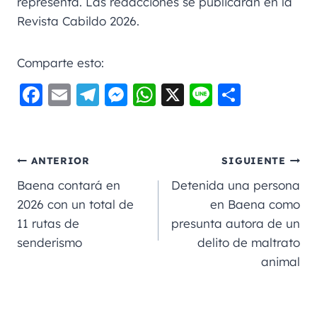
representa. Las redacciones se publicarán en la
Revista Cabildo 2026.
Comparte esto:
F
E
Te
M
W
X
Li
C
a
m
le
e
h
n
o
c
ai
gr
ss
a
e
m
e
l
a
e
ts
p
ANTERIOR
SIGUIENTE
b
m
n
A
a
Baena contará en
Detenida una persona
o
g
p
rt
2026 con un total de
en Baena como
11 rutas de
presunta autora de un
o
er
p
ir
senderismo
delito de maltrato
k
animal