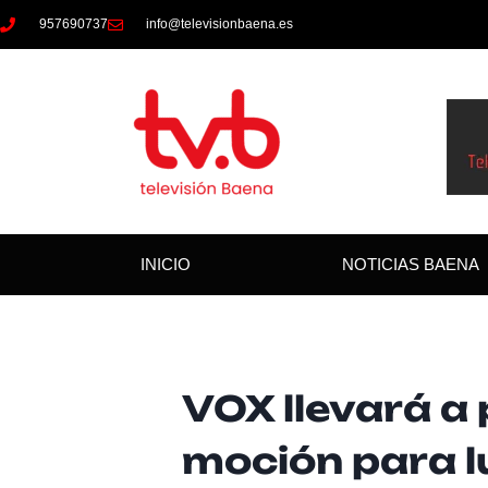
957690737
info@televisionbaena.es
INICIO
NOTICIAS BAENA
VOX llevará a
moción para l