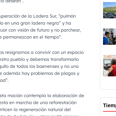
lo desean”.
uperación de la Ladera Sur, “pulmón
do en una gran ladera negra” y ha
ar con visión de futuro y no parchear,
ue permanezcan en el tiempo”.
s resignarnos a convivir con un espacio
stro pueblo y debemos transformarlo
gullo de todos los baenenses y no una
que además hay problemas de plagas y
dad”.
esta moción contempla la elaboración de
puesta en marcha de una reforestación
Tiem
ticen la regeneración natural del