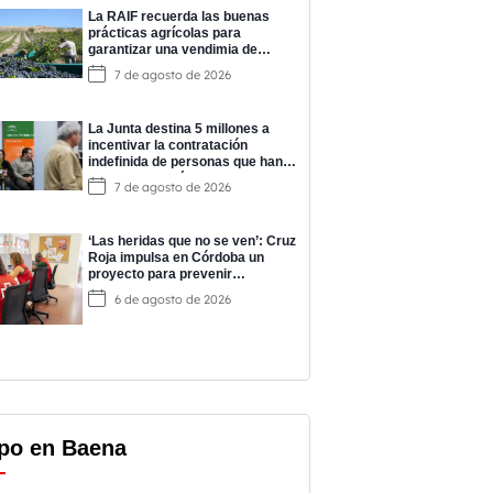
La RAIF recuerda las buenas
prácticas agrícolas para
garantizar una vendimia de
calidad
7 de agosto de 2026
La Junta destina 5 millones a
incentivar la contratación
indefinida de personas que han
completado prácticas del
7 de agosto de 2026
programa EPES
‘Las heridas que no se ven’: Cruz
Roja impulsa en Córdoba un
proyecto para prevenir
adicciones y cuidar la salud
6 de agosto de 2026
mental
po en Baena