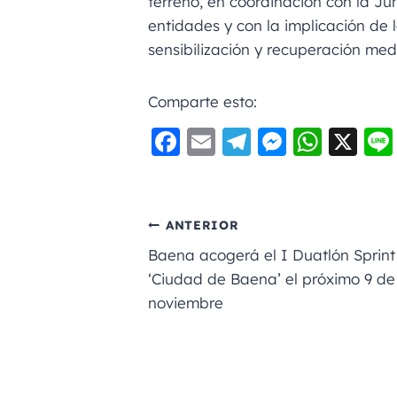
terreno, en coordinación con la Jun
entidades y con la implicación de 
sensibilización y recuperación med
Comparte esto:
F
E
Te
M
W
X
a
m
le
e
h
c
ai
gr
ss
a
e
l
a
e
ts
ANTERIOR
b
m
n
A
Baena acogerá el I Duatlón Sprint
o
g
p
‘Ciudad de Baena’ el próximo 9 de
noviembre
o
er
p
k