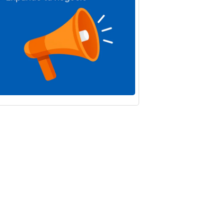
IF
La Junta
rda las
destina 5
as
millones a
icas
incentivar la
olas para
contratación
tizar una
indefinida de