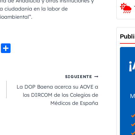
ta de Andalucía y otras instituciones y
la ciudadanía en la labor de
ioambiental”.
Publ
Li
C
n
o
e
m
p
SIGUIENTE
a
La DOP Baena acerca su AOVE a
rt
los DIRCOM de los Colegios de
Médicos de España
ir