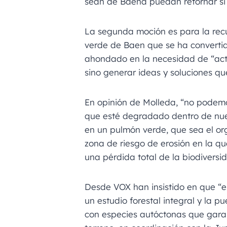
sean de Baena puedan retornar si 
La segunda moción es para la rec
verde de Baen que se ha converti
ahondado en la necesidad de “actu
sino generar ideas y soluciones q
En opinión de Molleda, “no podemo
que esté degradado dentro de nue
en un pulmón verde, que sea el or
zona de riesgo de erosión en la 
una pérdida total de la biodiversi
Desde VOX han insistido en que “
un estudio forestal integral y la 
con especies autóctonas que garan