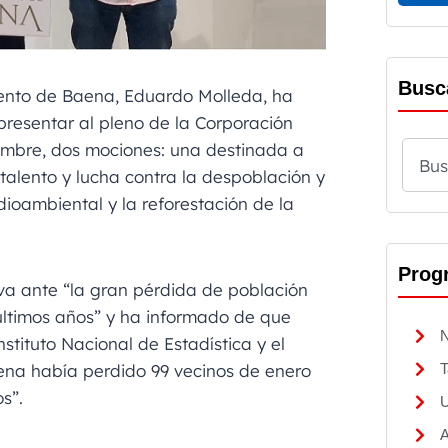
Busc
iento de Baena, Eduardo Molleda, ha
resentar al pleno de la Corporación
embre, dos mociones: una destinada a
alento y lucha contra la despoblación y
dioambiental y la reforestación de la
Prog
tiva ante “la gran pérdida de población
 últimos años” y ha informado de que
N
nstituto Nacional de Estadística y el
T
aena había perdido 99 vecinos de enero
s”.
U
A