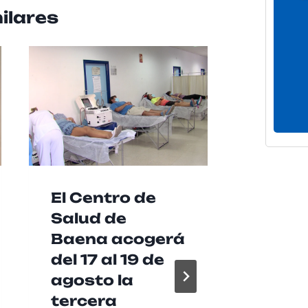
ilares
El Centro de
La RA
Salud de
recue
Baena acogerá
buen
del 17 al 19 de
práct
agosto la
agríc
tercera
garan