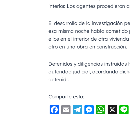
interior. Los agentes procedieron a
El desarrollo de la investigación 
esa misma noche había cometido p
ellos en el interior de otra viviend
otro en una obra en construcción.
Detenidos y diligencias instruidas 
autoridad judicial, acordando dicha
detenido.
Comparte esto:
F
E
Te
M
W
X
a
m
le
e
h
c
ai
gr
ss
a