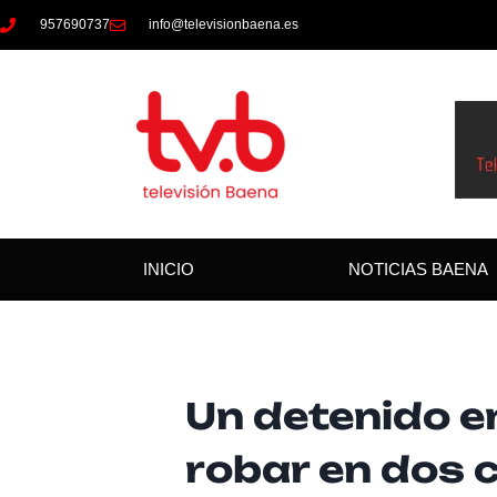
957690737
info@televisionbaena.es
INICIO
NOTICIAS BAENA
Un detenido e
robar en dos 