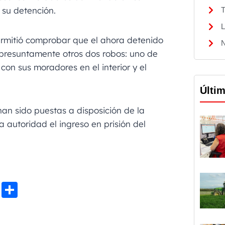
 su detención.
T
L
permitió comprobar que el ahora detenido
N
resuntamente otros dos robos: uno de
a con sus moradores en el interior y el
Últi
han sido puestas a disposición de la
 autoridad el ingreso en prisión del
Li
C
n
o
e
m