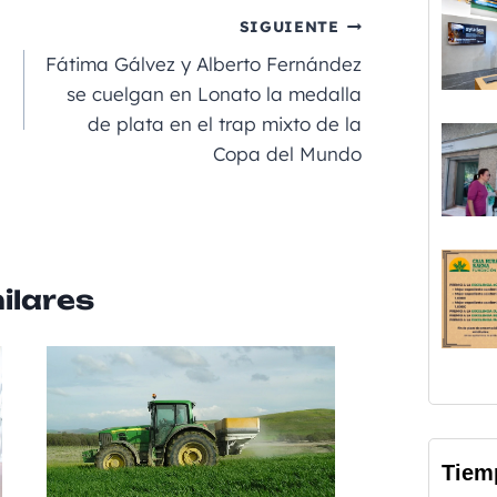
p
SIGUIENTE
a
Fátima Gálvez y Alberto Fernández
rt
se cuelgan en Lonato la medalla
de plata en el trap mixto de la
ir
Copa del Mundo
ilares
Tiem