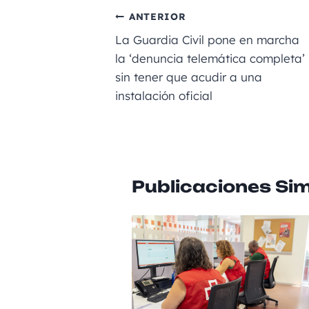
e
l
a
e
ts
ANTERIOR
b
m
n
A
La Guardia Civil pone en marcha
o
g
p
la ‘denuncia telemática completa’
sin tener que acudir a una
o
er
p
instalación oficial
k
Publicaciones Sim