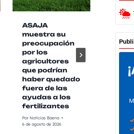
ASAJA
Las b
muestra su
agrup
Publ
preocupación
music
por los
Baen
agricultores
recib
que podrían
de 2
haber quedado
euros
fuera de las
Diput
ayudas a los
para 
fertilizantes
su ac
Por
Noticias Baena
Por
Noticia
6 de agosto de 2026
6 de agost