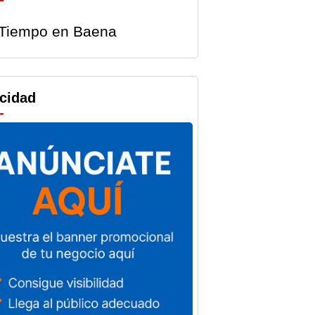
Tiempo en Baena
andas y
Baena registra
aciones
un total de 13
icidad
ales de
parados más
a
en el mes de
irán más
julio de 2026
8.000
Por
Noticias Baena
 de la
5 de agosto de 2026
ación
impulsar
tividad
s Baena
o de 2026