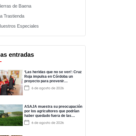
ierras de Baena
a Trastienda
uestros Especiales
mas entradas
‘Las heridas que no se ven’: Cruz
Roja impulsa en Córdoba un
proyecto para prevenir
adicciones y cuidar la salud
6 de agosto de 2026
mental
ASAJA muestra su preocupación
por los agricultores que podrían
haber quedado fuera de las
ayudas a los fertilizantes
6 de agosto de 2026