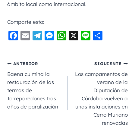
ámbito local como internacional.
Comparte esto:
F
E
Te
M
W
X
Li
C
a
m
le
e
h
n
o
c
ai
gr
ss
a
e
m
e
l
a
e
ts
p
ANTERIOR
SIGUIENTE
b
m
n
A
a
Baena culmina la
Los campamentos de
o
g
p
rt
restauración de las
verano de la
termas de
Diputación de
o
er
p
ir
Torreparedones tras
Córdoba vuelven a
k
años de paralización
unas instalaciones en
Cerro Muriano
renovadas