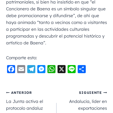
patrimoniales, si bien ha insistido en que “el
Cancionero de Baena es un símbolo singular que
debe promocionarse y difundirse”, de ahí que
haya animado “tanto a vecinos como a visitantes
a participar en las actividades culturales
programadas y descubrir el potencial histórico y
artístico de Baena”.
Comparte esto:
F
E
Te
M
W
X
Li
C
a
m
le
e
h
n
o
c
ai
gr
ss
a
e
m
e
l
a
e
ts
p
ANTERIOR
SIGUIENTE
b
m
n
A
a
La Junta activa el
Andalucía, líder en
o
g
p
rt
protocolo andaluz
exportaciones