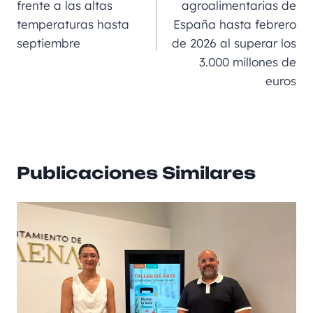
frente a las altas
agroalimentarias de
o
er
p
ir
temperaturas hasta
España hasta febrero
k
septiembre
de 2026 al superar los
3.000 millones de
euros
Publicaciones Similares