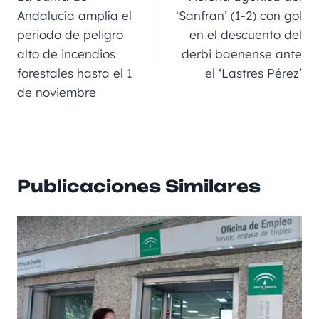
o
g
p
rt
Andalucía amplía el
‘Sanfran’ (1-2) con gol
periodo de peligro
en el descuento del
o
er
p
ir
alto de incendios
derbi baenense ante
k
forestales hasta el 1
el ‘Lastres Pérez’
de noviembre
Publicaciones Similares