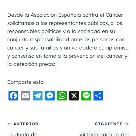
Desde la Asociación Española contra el Cáncer
solicitamos a los representantes públicos, a los
responsables políticos y a la sociedad en su
conjunto responsabilidad ante las personas con
cáncer y sus familias y un verdadero compromiso
y consenso en torno a la prevención del cáncer y
la detección precoz.
Comparte esto:
F
E
Te
M
W
X
Li
C
a
m
le
e
h
n
o
c
ai
gr
ss
a
e
m
e
l
a
e
ts
p
ANTERIOR
SIGUIENTE
b
m
n
A
a
La Junta de
Victoria agónica del