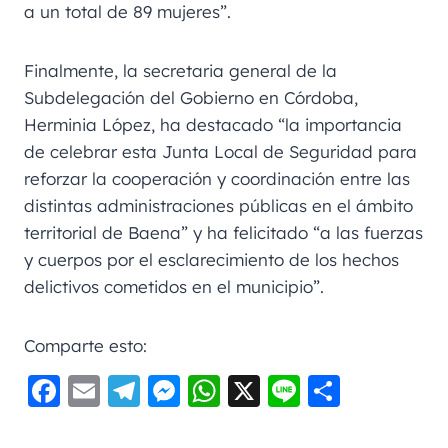
a un total de 89 mujeres”.
Finalmente, la secretaria general de la
Subdelegación del Gobierno en Córdoba,
Herminia López, ha destacado “la importancia
de celebrar esta Junta Local de Seguridad para
reforzar la cooperación y coordinación entre las
distintas administraciones públicas en el ámbito
territorial de Baena” y ha felicitado “a las fuerzas
y cuerpos por el esclarecimiento de los hechos
delictivos cometidos en el municipio”.
Comparte esto:
F
E
Te
M
W
X
Li
C
a
m
le
e
h
n
o