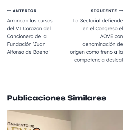
c
ai
gr
ss
a
e
m
e
l
a
e
ts
p
ANTERIOR
SIGUIENTE
b
m
n
A
a
Arrancan los cursos
La Sectorial defiende
o
g
p
rt
del VI Corazón del
en el Congreso el
Cancionero de la
AOVE con
o
er
p
ir
Fundación ‘Juan
denominación de
k
Alfonso de Baena’
origen como freno a la
competencia desleal
Publicaciones Similares