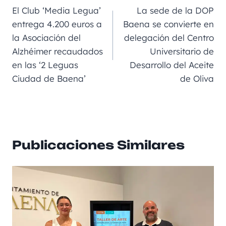
b
m
n
A
a
El Club ‘Media Legua’
La sede de la DOP
o
g
p
rt
entrega 4.200 euros a
Baena se convierte en
la Asociación del
delegación del Centro
o
er
p
ir
Alzhéimer recaudados
Universitario de
k
en las ‘2 Leguas
Desarrollo del Aceite
Ciudad de Baena’
de Oliva
Publicaciones Similares