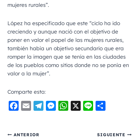
mujeres rurales”.
López ha especificado que este “ciclo ha ido
creciendo y aunque nació con el objetivo de
poner en valor el papel de las mujeres rurales,
también había un objetivo secundario que era
romper la imagen que se tenía en las ciudades
de los pueblos como sitios donde no se ponía en
valor a la mujer”.
Comparte esto:
F
E
Te
M
W
X
Li
C
a
m
le
e
h
n
o
c
ai
gr
ss
a
e
m
e
l
a
e
ts
p
ANTERIOR
SIGUIENTE