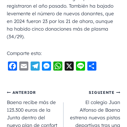
registraron el año pasado. También ha bajado
levemente el número de nuevos donantes, que
en 2024 fueron 23 por los 21 de ahora, aunque
ha habido cinco donaciones más de plasma
(34/29).
Comparte esto:
F
E
Te
M
W
X
Li
C
a
m
le
e
h
n
o
c
ai
gr
ss
a
e
m
e
l
a
e
ts
p
ANTERIOR
SIGUIENTE
b
m
n
A
a
Baena recibe más de
El colegio Juan
o
g
p
rt
123.300 euros de la
Alfonso de Baena
Junta dentro del
estrena nuevas pistas
o
er
p
ir
nuevo plan de confort
deportivas tras una