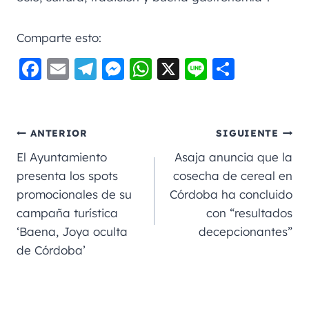
Comparte esto:
F
E
Te
M
W
X
Li
C
a
m
le
e
h
n
o
c
ai
gr
ss
a
e
m
e
l
a
e
ts
p
ANTERIOR
SIGUIENTE
b
m
n
A
a
El Ayuntamiento
Asaja anuncia que la
o
g
p
rt
presenta los spots
cosecha de cereal en
promocionales de su
Córdoba ha concluido
o
er
p
ir
campaña turística
con “resultados
k
‘Baena, Joya oculta
decepcionantes”
de Córdoba’