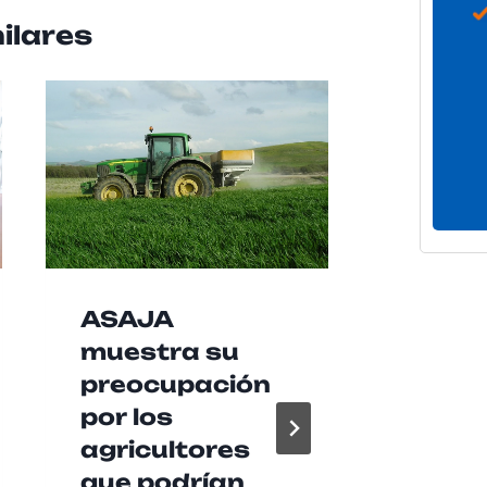
ilares
ASAJA
Las b
muestra su
agrup
preocupación
music
por los
Baen
agricultores
recib
que podrían
de 2