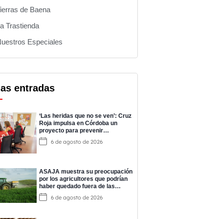
ierras de Baena
a Trastienda
uestros Especiales
mas entradas
‘Las heridas que no se ven’: Cruz
Roja impulsa en Córdoba un
proyecto para prevenir
adicciones y cuidar la salud
6 de agosto de 2026
mental
ASAJA muestra su preocupación
por los agricultores que podrían
haber quedado fuera de las
ayudas a los fertilizantes
6 de agosto de 2026