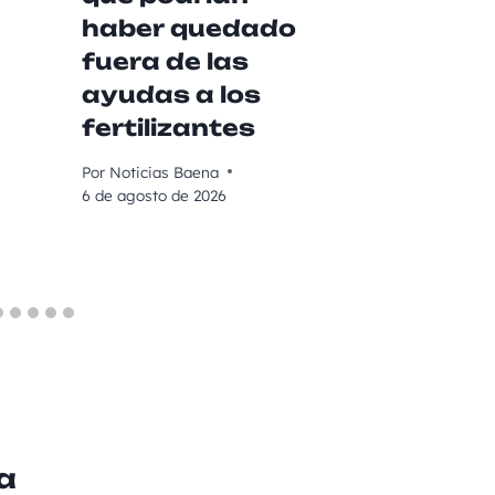
haber quedado
euros
fuera de las
Diput
ayudas a los
para 
fertilizantes
su ac
Por
Noticias Baena
Por
Noticia
6 de agosto de 2026
6 de agost
a