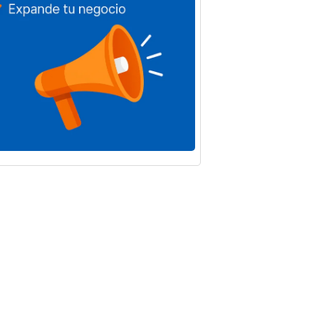
andas y
Baena registra
aciones
un total de 13
ales de
parados más
a
en el mes de
irán más
julio de 2026
8.000