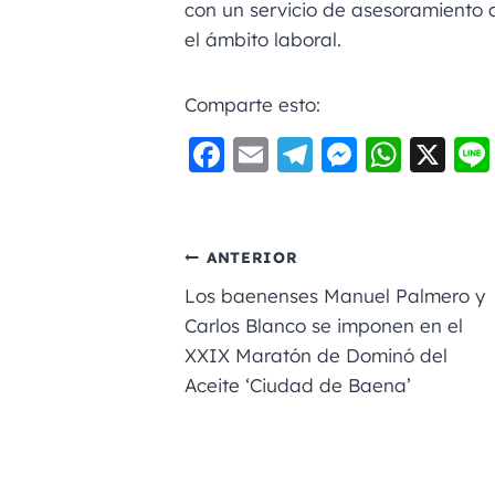
con un servicio de asesoramiento 
el ámbito laboral.
Comparte esto:
F
E
Te
M
W
X
a
m
le
e
h
c
ai
gr
ss
a
e
l
a
e
ts
ANTERIOR
b
m
n
A
Los baenenses Manuel Palmero y
o
g
p
Carlos Blanco se imponen en el
XXIX Maratón de Dominó del
o
er
p
Aceite ‘Ciudad de Baena’
k