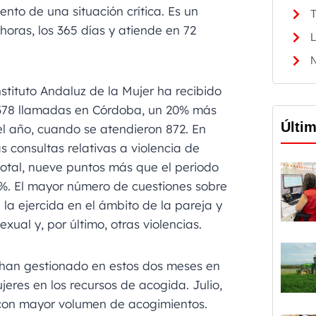
to de una situación crítica. Es un
T
 horas, los 365 días y atiende en 72
L
N
stituto Andaluz de la Mujer ha recibido
e 378 llamadas en Córdoba, un 20% más
Últi
el año, cuando se atendieron 872. En
consultas relativas a violencia de
total, nueve puntos más que el periodo
,1%. El mayor número de cuestiones sobre
 la ejercida en el ámbito de la pareja y
xual y, por último, otras violencias.
 han gestionado en estos dos meses en
jeres en los recursos de acogida. Julio,
s con mayor volumen de acogimientos.