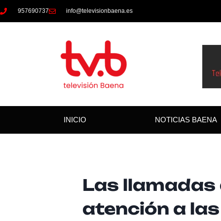
957690737
info@televisionbaena.es
INICIO
NOTICIAS BAENA
Las llamadas 
atención a la