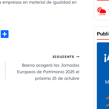
a empresas en material de igualdad en
Li
C
Publ
n
o
e
m
p
SIGUIENTE
a
Baena acogerá las Jornadas
rt
Europeas de Patrimonio 2025 el
próximo 25 de octubre
ir