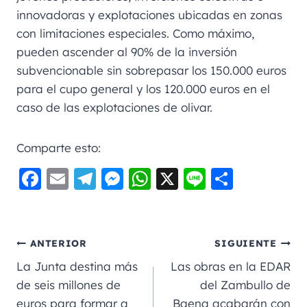
innovadoras y explotaciones ubicadas en zonas
con limitaciones especiales. Como máximo,
pueden ascender al 90% de la inversión
subvencionable sin sobrepasar los 150.000 euros
para el cupo general y los 120.000 euros en el
caso de las explotaciones de olivar.
Comparte esto:
F
E
Te
M
W
X
Li
C
a
m
le
e
h
n
o
c
ai
gr
ss
a
e
m
e
l
a
e
ts
p
ANTERIOR
SIGUIENTE
b
m
n
A
a
La Junta destina más
Las obras en la EDAR
o
g
p
rt
de seis millones de
del Zambullo de
euros para formar a
Baena acabarán con