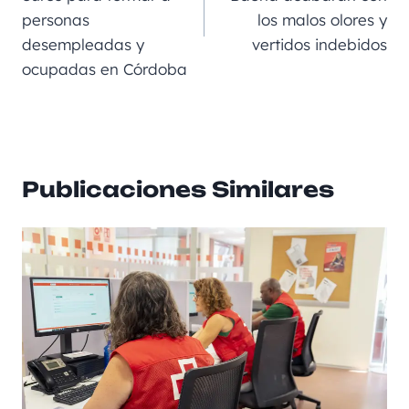
o
er
p
ir
personas
los malos olores y
k
desempleadas y
vertidos indebidos
ocupadas en Córdoba
Publicaciones Similares