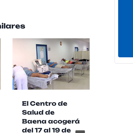
ilares
El Centro de
La RA
Salud de
recue
Baena acogerá
buen
del 17 al 19 de
práct