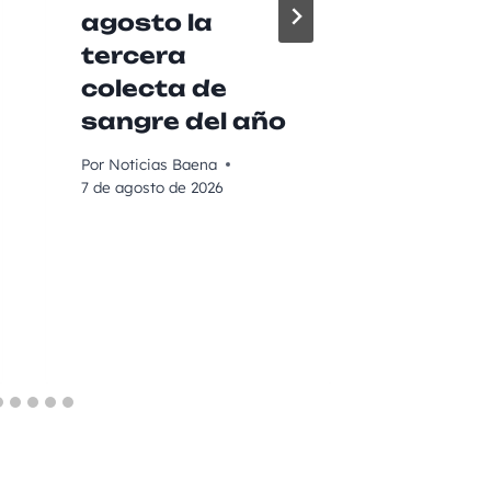
agosto la
agríc
tercera
garan
colecta de
vendi
sangre del año
calid
Por
Noticias Baena
Por
Noticia
7 de agosto de 2026
7 de agost