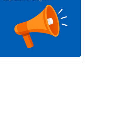
IF
La Junta
rda las
destina 5
as
millones a
icas
incentivar la