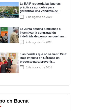
La RAIF recuerda las buenas
prácticas agrícolas para
garantizar una vendimia de
calidad
7 de agosto de 2026
La Junta destina 5 millones a
incentivar la contratación
indefinida de personas que han
completado prácticas del
7 de agosto de 2026
programa EPES
‘Las heridas que no se ven’: Cruz
Roja impulsa en Córdoba un
proyecto para prevenir
adicciones y cuidar la salud
6 de agosto de 2026
mental
po en Baena