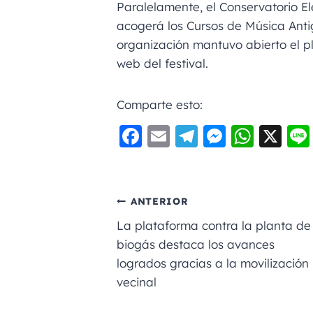
Paralelamente, el Conservatorio E
acogerá los Cursos de Música Antigu
organización mantuvo abierto el p
web del festival.
Comparte esto:
F
E
Te
M
W
X
a
m
le
e
h
c
ai
gr
ss
a
e
l
a
e
ts
ANTERIOR
b
m
n
A
La plataforma contra la planta de
o
g
p
biogás destaca los avances
logrados gracias a la movilización
o
er
p
vecinal
k