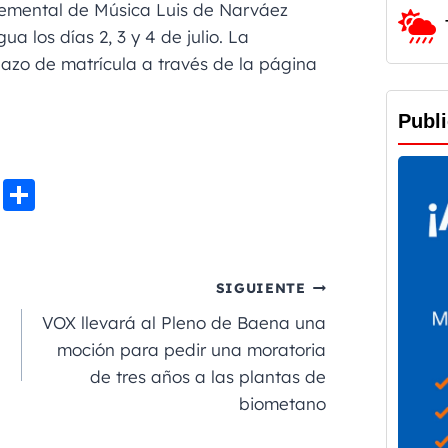
lemental de Música Luis de Narváez
a los días 2, 3 y 4 de julio. La
lazo de matrícula a través de la página
Publ
Li
C
n
o
e
m
p
SIGUIENTE
a
VOX llevará al Pleno de Baena una
rt
moción para pedir una moratoria
de tres años a las plantas de
ir
biometano