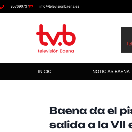
957690737
info@televisionbaena.es
INICIO
NOTICIAS BAENA
Baena da el p
salida a la VII