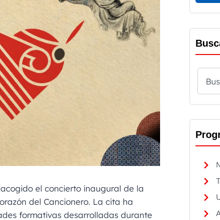
Busc
Prog
N
T
 acogido el concierto inaugural de la
U
Corazón del Cancionero. La cita ha
A
dades formativas desarrolladas durante