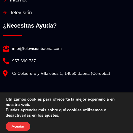
Televisión
¿Necesitas Ayuda?
info@televisionbaena.com
957 690 737
C/ Colodrero y Villalobos 1, 14850 Baena (Córdoba)
Utilizamos cookies para ofrecerte la mejor experiencia en
nuestra web.
Televisión Baena© Copyright 2025. Todos los derechos reservados.
Puedes aprender más sobre qué cookies utilizamos o
desactivarlas en los
ajustes
.
Diseño Web por Espacio Impulsa
Aceptar