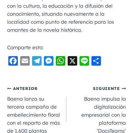
con la cultura, la educación y la difusión del
conocimiento, situando nuevamente a la
localidad como punto de referencia para los
amantes de la novela histórica.
Comparte esto:
F
E
Te
M
W
X
Li
C
a
m
le
e
h
n
o
c
ai
gr
ss
a
e
m
e
l
a
e
ts
p
ANTERIOR
SIGUIENTE
b
m
n
A
a
Baena lanza su
Baena impulsa la
o
g
p
rt
tercera campaña de
digitalización
embellecimiento floral
empresarial con la
o
er
p
ir
con el reparto de más
plataforma
k
de 1.600 plantas
‘DocsTeams’