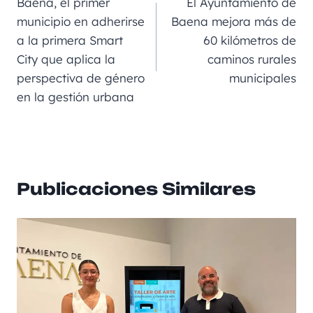
b
m
n
A
a
Baena, el primer
El Ayuntamiento de
o
g
p
rt
municipio en adherirse
Baena mejora más de
a la primera Smart
60 kilómetros de
o
er
p
ir
City que aplica la
caminos rurales
k
perspectiva de género
municipales
en la gestión urbana
Publicaciones Similares