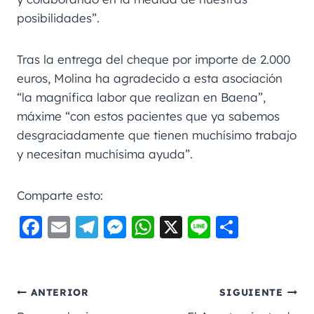
posibilidades”.
Tras la entrega del cheque por importe de 2.000
euros, Molina ha agradecido a esta asociación
“la magnífica labor que realizan en Baena”,
máxime “con estos pacientes que ya sabemos
desgraciadamente que tienen muchísimo trabajo
y necesitan muchísima ayuda”.
Comparte esto:
F
E
Te
M
W
X
Li
C
a
m
le
e
h
n
o
c
ai
gr
ss
a
e
m
e
l
a
e
ts
p
ANTERIOR
SIGUIENTE