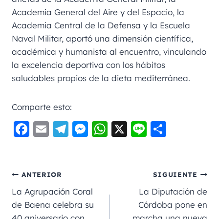
Academia General del Aire y del Espacio, la
Academia Central de la Defensa y la Escuela
Naval Militar, aportó una dimensión científica,
académica y humanista al encuentro, vinculando
la excelencia deportiva con los hábitos
saludables propios de la dieta mediterránea.
Comparte esto:
F
E
Te
M
W
X
Li
C
a
m
le
e
h
n
o
c
ai
gr
ss
a
e
m
e
l
a
e
ts
p
ANTERIOR
SIGUIENTE
b
m
n
A
a
La Agrupación Coral
La Diputación de
o
g
p
rt
de Baena celebra su
Córdoba pone en
40 aniversario con
marcha una nueva