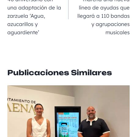
o
er
p
ir
una adaptación de la
línea de ayudas que
k
zarzuela ‘Agua,
llegará a 110 bandas
azucarillos y
y agrupaciones
aguardiente’
musicales
Publicaciones Similares