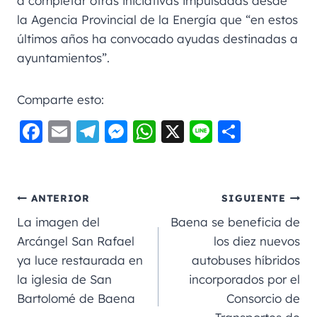
a completar otras iniciativas impulsadas desde
la Agencia Provincial de la Energía que “en estos
últimos años ha convocado ayudas destinadas a
ayuntamientos”.
Comparte esto:
F
E
Te
M
W
X
Li
C
a
m
le
e
h
n
o
c
ai
gr
ss
a
e
m
e
l
a
e
ts
p
ANTERIOR
SIGUIENTE
b
m
n
A
a
La imagen del
Baena se beneficia de
o
g
p
rt
Arcángel San Rafael
los diez nuevos
ya luce restaurada en
autobuses híbridos
o
er
p
ir
la iglesia de San
incorporados por el
k
Bartolomé de Baena
Consorcio de