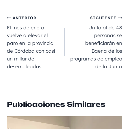
a
m
le
e
h
n
o
c
ai
gr
ss
a
e
m
e
l
a
e
ts
p
ANTERIOR
SIGUIENTE
b
m
n
A
a
El mes de enero
Un total de 48
o
g
p
rt
vuelve a elevar el
personas se
paro en la provincia
beneficiarán en
o
er
p
ir
de Córdoba con casi
Baena de los
k
un millar de
programas de empleo
desempleados
de la Junta
Publicaciones Similares