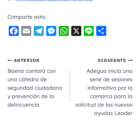
Comparte esto:
F
E
Te
M
W
X
Li
C
a
m
le
e
h
n
o
c
ai
gr
ss
a
e
m
e
l
a
e
ts
p
ANTERIOR
SIGUIENTE
b
m
n
A
a
Baena contará con
Adegua inicia una
o
g
p
rt
una cátedra de
serie de sesiones
seguridad ciudadana
informativa por la
o
er
p
ir
y prevención de la
comarca para la
k
delincuencia
solicitud de las nuevas
ayudas Leader