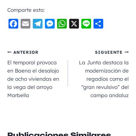
Comparte esto:
F
E
Te
M
W
X
Li
C
a
m
le
e
h
n
o
c
ai
gr
ss
a
e
m
e
l
a
e
ts
p
ANTERIOR
SIGUIENTE
b
m
n
A
a
El temporal provoca
La Junta destaca la
o
g
p
rt
en Baena el desalojo
modernización de
de ocho viviendas en
regadíos como el
o
er
p
ir
la vega del arroyo
“gran revulsivo” del
k
Marbella
campo andaluz
Publicaciones Similares