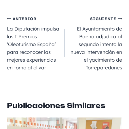
a
m
le
e
h
n
o
c
ai
gr
ss
a
e
m
e
l
a
e
ts
p
ANTERIOR
SIGUIENTE
b
m
n
A
a
La Diputación impulsa
El Ayuntamiento de
o
g
p
rt
los I Premios
Baena adjudica al
‘Oleoturismo España’
segundo intento la
o
er
p
ir
para reconocer las
nueva intervención en
k
mejores experiencias
el yacimiento de
en torno al olivar
Torreparedones
Publicaciones Similares