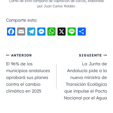
Cartel de esta campaña de captación de socios, elaborado
por Juan Carlos Roldán.
Comparte esto:
F
E
Te
M
W
X
Li
C
a
m
le
e
h
n
o
c
ai
gr
ss
a
e
m
e
l
a
e
ts
p
ANTERIOR
SIGUIENTE
b
m
n
A
a
El 96% de los
La Junta de
o
g
p
rt
municipios andaluces
Andalucía pide a la
aprobará sus planes
nueva ministra de
o
er
p
ir
contra el cambio
Transición Ecológica
k
climático en 2025
que impulse el Pacto
Nacional por el Agua