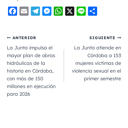
F
E
Te
M
W
X
Li
C
a
m
le
e
h
n
o
c
ai
gr
ss
a
e
m
e
l
a
e
ts
p
ANTERIOR
SIGUIENTE
b
m
n
A
a
La Junta impulsa el
La Junta atiende en
o
g
p
rt
mayor plan de obras
Córdoba a 153
hidráulicas de la
mujeres víctimas de
o
er
p
ir
historia en Córdoba,
violencia sexual en el
k
con más de 150
primer semestre
millones en ejecución
para 2026