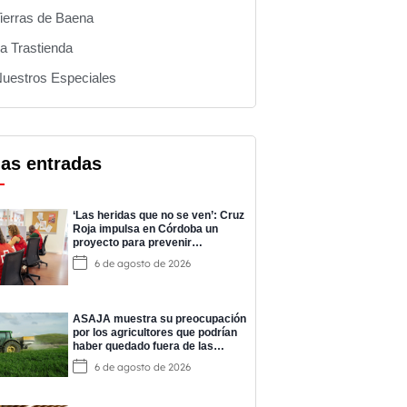
ierras de Baena
a Trastienda
uestros Especiales
mas entradas
‘Las heridas que no se ven’: Cruz
Roja impulsa en Córdoba un
proyecto para prevenir
adicciones y cuidar la salud
6 de agosto de 2026
mental
ASAJA muestra su preocupación
por los agricultores que podrían
haber quedado fuera de las
ayudas a los fertilizantes
6 de agosto de 2026