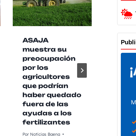
ASAJA
Las b
Publ
muestra su
agrup
preocupación
music
por los
Baen
agricultores
recib
que podrían
de 2
haber quedado
euros
fuera de las
Diput
ayudas a los
para 
fertilizantes
su ac
Por
Noticias Baena
Por
Noticia