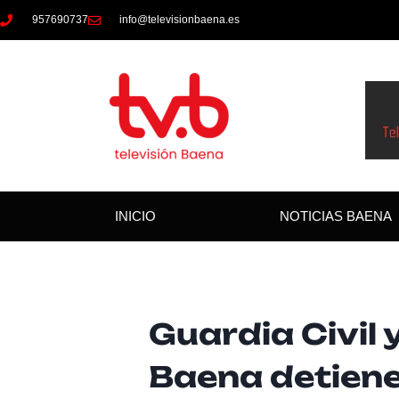
957690737
info@televisionbaena.es
INICIO
NOTICIAS BAENA
Guardia Civil y
Baena detiene