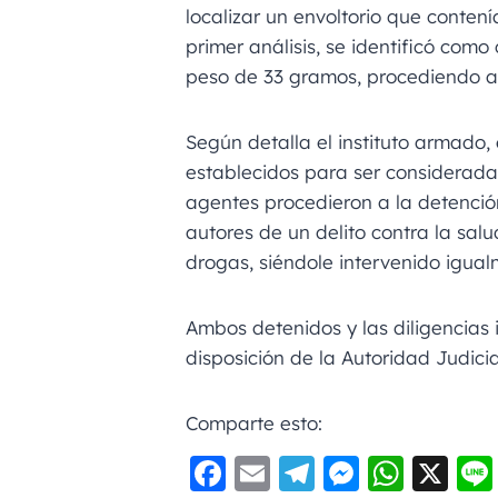
localizar un envoltorio que conten
primer análisis, se identificó com
peso de 33 gramos, procediendo a 
Según detalla el instituto armado, 
establecidos para ser considerada 
agentes procedieron a la detenci
autores de un delito contra la sal
drogas, siéndole intervenido igual
Ambos detenidos y las diligencias 
disposición de la Autoridad Judicia
Comparte esto:
F
E
Te
M
W
X