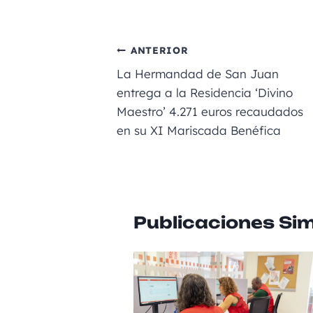
a
m
le
e
h
c
ai
gr
ss
a
e
l
a
e
ts
ANTERIOR
b
m
n
A
La Hermandad de San Juan
o
g
p
entrega a la Residencia ‘Divino
Maestro’ 4.271 euros recaudados
o
er
p
en su XI Mariscada Benéfica
k
Publicaciones Sim