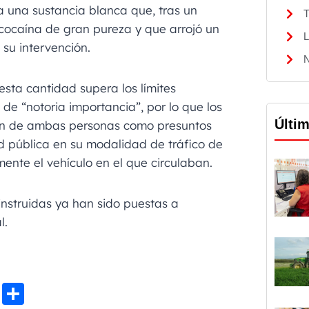
ía una sustancia blanca que, tras un
T
o cocaína de gran pureza y que arrojó un
L
su intervención.
N
esta cantidad supera los límites
de “notoria importancia”, por lo que los
Últi
ón de ambas personas como presuntos
ud pública en su modalidad de tráfico de
mente el vehículo en el que circulaban.
instruidas ya han sido puestas a
l.
Li
C