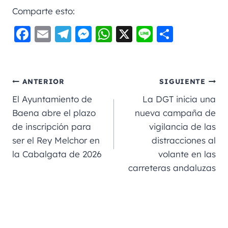
Comparte esto:
F
E
Te
M
W
X
Li
C
a
m
le
e
h
n
o
c
ai
gr
ss
a
e
m
e
l
a
e
ts
p
ANTERIOR
SIGUIENTE
b
m
n
A
a
El Ayuntamiento de
La DGT inicia una
o
g
p
rt
Baena abre el plazo
nueva campaña de
de inscripción para
vigilancia de las
o
er
p
ir
ser el Rey Melchor en
distracciones al
k
la Cabalgata de 2026
volante en las
carreteras andaluzas