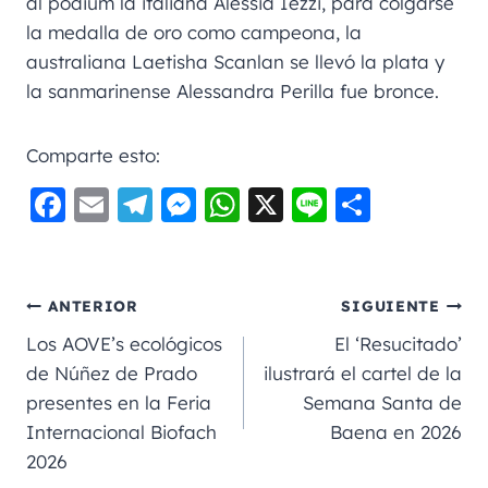
al podium la italiana Alessia Iezzi, para colgarse
la medalla de oro como campeona, la
australiana Laetisha Scanlan se llevó la plata y
la sanmarinense Alessandra Perilla fue bronce.
Comparte esto:
F
E
Te
M
W
X
Li
C
a
m
le
e
h
n
o
c
ai
gr
ss
a
e
m
e
l
a
e
ts
p
ANTERIOR
SIGUIENTE
b
m
n
A
a
Los AOVE’s ecológicos
El ‘Resucitado’
o
g
p
rt
de Núñez de Prado
ilustrará el cartel de la
presentes en la Feria
Semana Santa de
o
er
p
ir
Internacional Biofach
Baena en 2026
k
2026